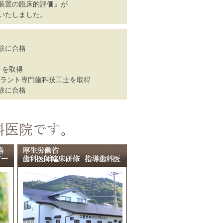
装置の臨床的評価』が
いたしました。
験に合格
 を取得
プラント専門歯科技工士を取得
験に合格