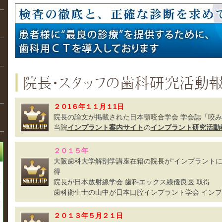
２０1６年１１月１1日
院長の論文が掲載された日本顎咬合学会 学会誌「咬み合
当院
インプラント案内サイト
の
インプラント研究活動
２０１５年
大阪歯科大学解剖学講座在籍の院長が“インプラントに
得
院長が日本放射線学会 歯科エックス線優良医 取得
歯科衛生士の山中が日本口腔インプラント学会 インプ
２０１３年５月２１日