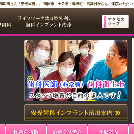
町 歯医者さん「安光歯科」。 南国市・土佐市・春野町・日高村からもご来院いただい