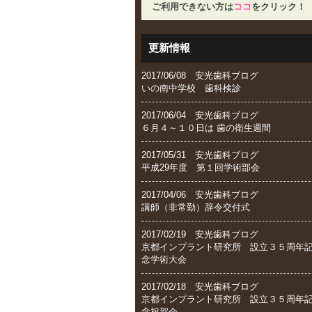
ご利用できない方は
ココ
をクリック！
更新情報
2017/06/08 安光歯科ブログ
いの南中学校 歯科検診
2017/06/04 安光歯科ブログ
６月４～１０日は 歯の衛生週間
2017/05/31 安光歯科ブログ
平成29年度 第１回学術部会
2017/04/06 安光歯科ブログ
講師（非常勤）辞令交付式
2017/02/19 安光歯科ブログ
京都インプラント研究所 設立３５周年
念学術大会
2017/02/18 安光歯科ブログ
京都インプラント研究所 設立３５周年
念祝賀会