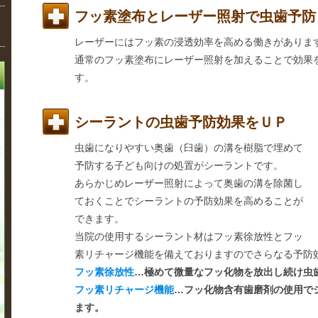
フッ素塗布とレーザー照射で虫歯予防
レーザーにはフッ素の浸透効率を高める働きがありま
通常のフッ素塗布にレーザー照射を加えることで効果
す。
シーラントの虫歯予防効果をＵＰ
虫歯になりやすい奥歯（臼歯）の溝を樹脂で埋めて
予防する子ども向けの処置がシーラントです。
あらかじめレーザー照射によって奥歯の溝を除菌し
ておくことでシーラントの予防効果を高めることが
できます。
当院の使用するシーラント材はフッ素徐放性とフッ
素リチャージ機能を備えておりますのでさらなる予防
フッ素徐放性
…極めて微量なフッ化物を放出し続け虫
フッ素リチャージ機能
…フッ化物含有歯磨剤の使用で
ます。