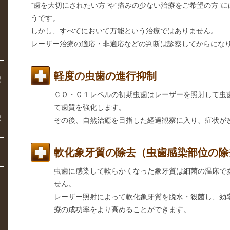
“歯を大切にされたい方”や“痛みの少ない治療をご希望の方”
うです。
しかし、すべてにおいて万能という治療ではありません。
レーザー治療の適応・非適応などの判断は診察してからにな
軽度の虫歯の進行抑制
記
ＣＯ・Ｃ１レベルの初期虫歯はレーザーを照射して虫
て歯質を強化します。
記
その後、自然治癒を目指した経過観察に入り、症状が
軟化象牙質の除去（虫歯感染部位の除
虫歯に感染して軟らかくなった象牙質は細菌の温床で
せん。
レーザー照射によって軟化象牙質を脱水・殺菌し、効
療の成功率をより高めることができます。