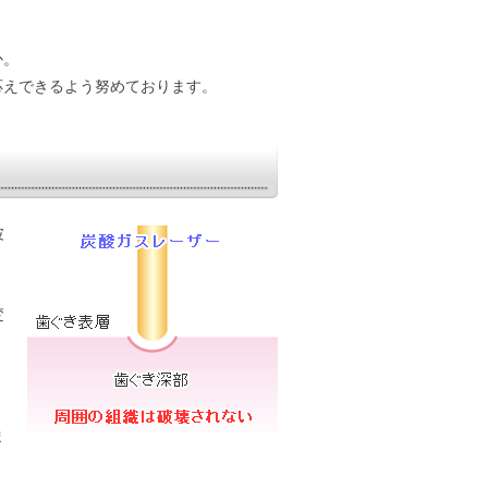
か。
応えできるよう努めております。
波
変
ま